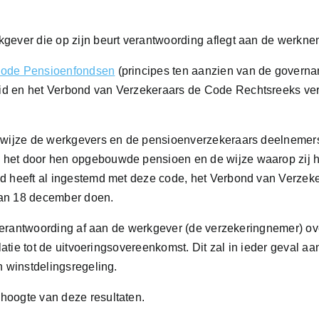
kgever die op zijn beurt verantwoording aflegt aan de werkne
ode Pensioenfondsen
(principes ten aanzien van de governa
id en het Verbond van Verzekeraars de Code Rechtsreeks ve
e wijze de werkgevers en de pensioenverzekeraars deelnemer
 het door hen opgebouwde pensioen en de wijze waarop zij h
id heeft al ingestemd met deze code, het Verbond van Verzek
van 18 december doen.
e verantwoording af aan de werkgever (de verzekeringnemer) ov
elatie tot de uitvoeringsovereenkomst. Dit zal in ieder geval a
n winstdelingsregeling.
hoogte van deze resultaten.