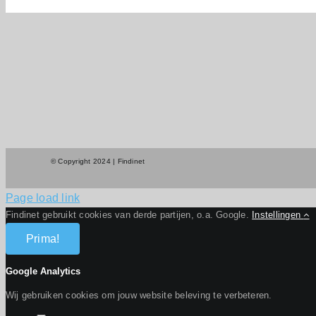
© Copyright 2024 | Findinet
Page load link
Findinet gebruikt cookies van derde partijen, o.a. Google.
Instellingen
Prima!
Google Analytics
Wij gebruiken cookies om jouw website beleving te verbeteren.