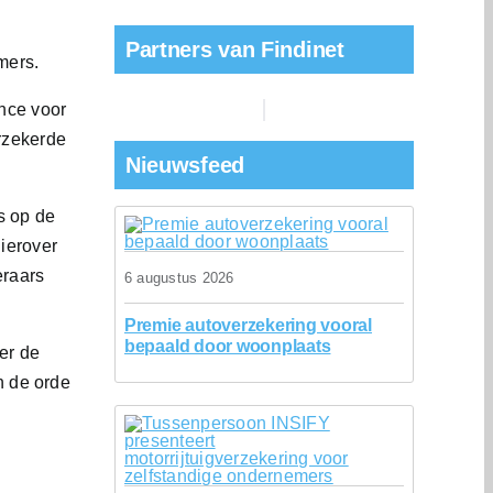
Partners van Findinet
mers.
nce voor
rzekerde
Nieuwsfeed
s op de
ierover
eraars
6 augustus 2026
Premie autoverzekering vooral
bepaald door woonplaats
er de
an de orde