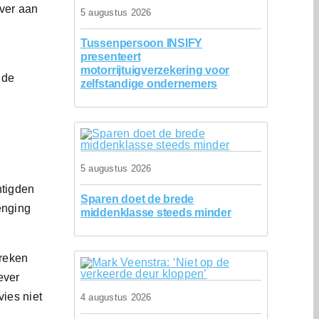
ever aan
5 augustus 2026
Tussenpersoon INSIFY
presenteert
motorrijtuigverzekering voor
 de
zelfstandige ondernemers
5 augustus 2026
htigden
Sparen doet de brede
enging
middenklasse steeds minder
breken
ever
ies niet
4 augustus 2026