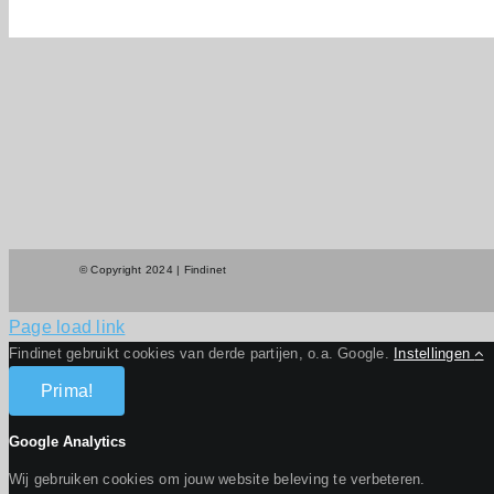
© Copyright 2024 | Findinet
Page load link
Findinet gebruikt cookies van derde partijen, o.a. Google.
Instellingen
Prima!
Google Analytics
Wij gebruiken cookies om jouw website beleving te verbeteren.