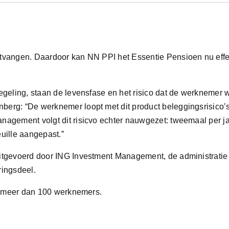
tvangen. Daardoor kan NN PPI het Essentie Pensioen nu effe
geling, staan de levensfase en het risico dat de werknemer w
erg: “De werknemer loopt met dit product beleggingsrisico’s
agement volgt dit risicvo echter nauwgezet: tweemaal per j
uille aangepast.”
itgevoerd door ING Investment Management, de administratie
ringsdeel.
et meer dan 100 werknemers.